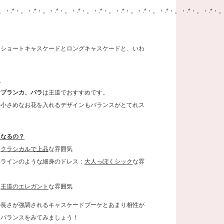
。・.*・。・.*・。・.*・。・.*・。・.*・。・.*・。・.*・。・.*・。・.*・。・.*・。
、ショートキャスケードとロングキャスケードと、いわ
？
サブランカ、バラ
は王道でおすすめです。
の小さめなお花を入れるデザインもバランスがとてれス
になるの？
：
クラシカルで上品
な雰囲気
ドラインのような細身のドレス：
大人っぽくシック
な雰
：
王道のエレガント
な雰囲気
の長さが強調されるキャスケードブーケとあまり相性が
、バランスをみてみましょう！