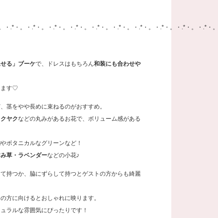
。・.*・。・.*・。・.*・。・.*・。・.*・。・.*・。・.*・。・.*・。・.*・。・.*・。
見せる」ブーケ
で、ドレスはもちろん
和装にも合わせや
ります♡
ど、茎をやや長めに束ねるのがおすすめ。
ャクヤク
などの丸みがあるお花で、ボリューム感がある
物
やボタニカルなグリーンなど！
すみ草・ラベンダー
などの小花♪
して持つか、脇にずらして持つとゲストの方からも綺麗
ラの方に向けるとおしゃれに映ります。
チュラルな雰囲気にぴったりです！