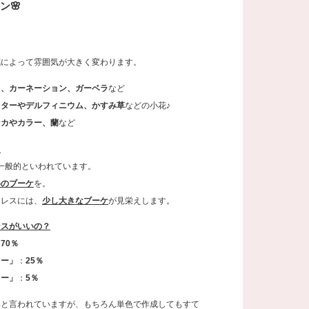
ン🌸
花によって雰囲気が大きく変わります。
ラ、カーネーション、ガーベラ
など
スターやデルフィニウム、かすみ草
などの小花♪
ンカやカラー、蘭
など
？
が一般的といわれています。
めのブーケ
を。
ドレスには、
少し大きなブーケ
が見栄えします。
ンスがいいの？
：
70％
ラー」
：
25％
ラー」
：
5％
いと言われていますが、もちろん単色で作成してもすて