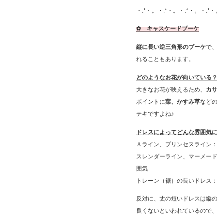
・.*・。・.*・。・.*・。・.*・
✿ キャスケードブーケ
縦に長い逆三角形のブーケ
で
れることもあります。
どのようなお花が向いている
大きなお花が映えるため、
カ
ポイントに
葉、かすみ草
など
テキですよね♪
ドレスによってどんな雰囲気
Ａライン、プリンセスライン
スレンダーライン、マーメー
囲気
トレーン（裾）の長いドレス
反対に、丈の短いドレスは縦
良くないといわれているので