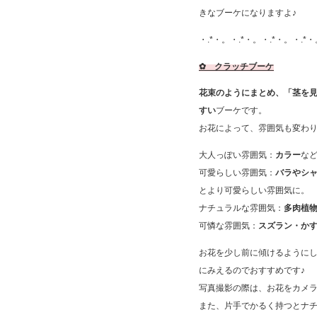
きなブーケになりますよ♪
・.*・。・.*・。・.*・。・.*・
✿ クラッチブーケ
花束のようにまとめ、「茎を
すい
ブーケです。
お花によって、雰囲気も変わ
大人っぽい雰囲気：
カラー
な
可愛らしい雰囲気：
バラやシ
とより可愛らしい雰囲気に。
ナチュラルな雰囲気：
多肉植
可憐な雰囲気：
スズラン・か
お花を少し前に傾けるように
にみえるのでおすすめです♪
写真撮影の際は、お花をカメ
また、片手でかるく持つとナ