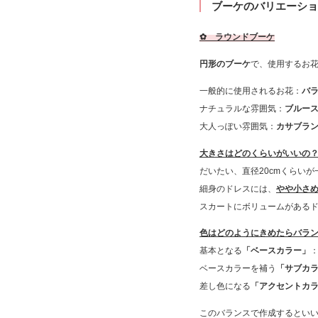
ブーケのバリエーショ
✿ ラウンドブーケ
円形のブーケ
で、使用するお
一般的に使用されるお花：
バ
ナチュラルな雰囲気：
ブルー
大人っぽい雰囲気：
カサブラ
大きさはどのくらいがいいの
だいたい、直径20cmくらい
細身のドレスには、
やや小さ
スカートにボリュームがある
色はどのようにきめたらバラ
基本となる
「ベースカラー」
ベースカラーを補う
「サブカ
差し色になる
「アクセントカ
このバランスで作成するとい