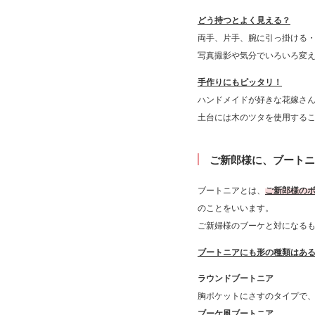
どう持つとよく見える？
両手、片手、腕に引っ掛ける
写真撮影や気分でいろいろ変
手作りにもピッタリ！
ハンドメイドが好きな花嫁さん
土台には木のツタを使用する
ご新郎様に、ブートニ
ブートニアとは、
ご新郎様の
のことをいいます。
ご新婦様のブーケと対になるも
ブートニアにも形の種類はあ
ラウンドブートニア
胸ポケットにさすのタイプで、
ブーケ風ブートニア