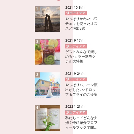
2021
10.8
fri
演出アイデア
やっぱりかわいい♡
チェキを使ったオス
スメ演出3選！
2021
9.17
fri
演出アイデア
ゲストみんなで楽し
める♪カラー別モク
テル大特集
2021
9.24
fri
演出アイデア
やっぱりバルーン演
出がしたい♪ドロッ
プ＆フライのご提案
2022
1.21
fri
演出アイデア
私たちってどんな夫
婦？他己紹介プロフ
ィールブックで聞…