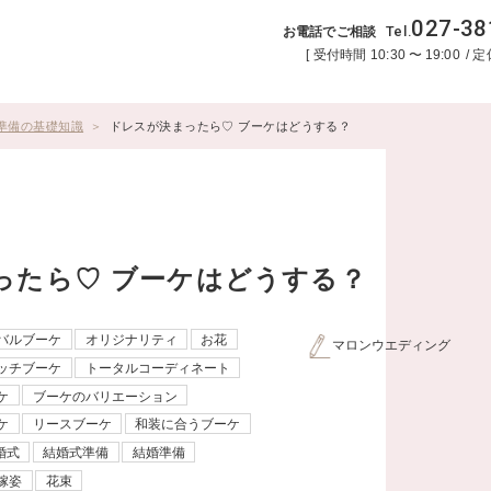
027-38
Tel.
お電話でご相談
受付時間
10:30
〜
19:00
定
準備の基礎知識
ドレスが決まったら♡ ブーケはどうする？
ったら♡ ブーケはどうする？
バルブーケ
オリジナリティ
お花
マロンウエディング
ッチブーケ
トータルコーディネート
ケ
ブーケのバリエーション
ケ
リースブーケ
和装に合うブーケ
婚式
結婚式準備
結婚準備
嫁姿
花束