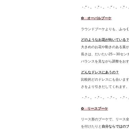
・.*・。・.*・。・.*・。・.*・
✿ オーバルブーケ
ラウンドブーケよりも、
ふっ
どのようなお花が向いている
大きめのお花や動きのある葉
長さは、だいたい25～30セ
バランスを見ながら調整をお
どんなドレスにあうの？
比較的どのドレスにも合います
さをより引きだしてくれます
・.*・。・.*・。・.*・。・.*・
✿ リースブーケ
リース形のブーケで、リース
を付けたりと
自分ならではの