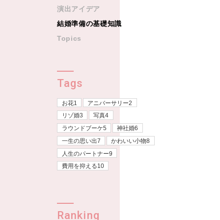
演出アイデア
結婚準備の基礎知識
Topics
Tags
お花1
アニバーサリー2
リゾ婚3
写真4
ラウンドブーケ5
神社婚6
一生の思い出7
かわいい小物8
人生のパートナー9
費用を抑える10
Ranking