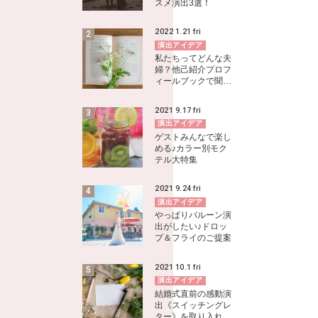
スメ演出3選！
2022
1.21
fri
演出アイデア
私たちってどんな夫
婦？他己紹介プロフ
ィールブックで聞…
2021
9.17
fri
演出アイデア
ゲストみんなで楽し
める♪カラー別モク
テル大特集
2021
9.24
fri
演出アイデア
やっぱりバルーン演
出がしたい♪ドロッ
プ＆フライのご提案
2021
10.1
fri
演出アイデア
結婚式直前の感動演
出《スイッチングレ
ター》を取り入れ…