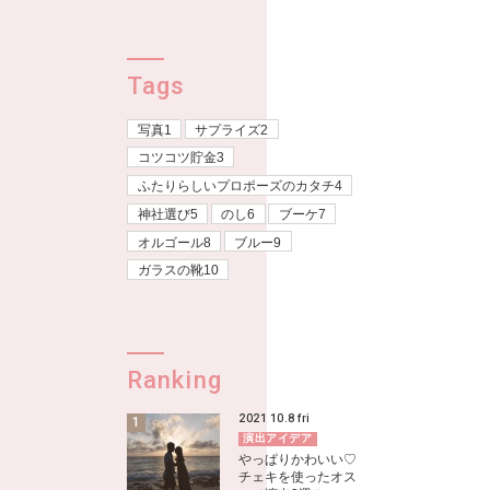
Tags
写真1
サプライズ2
コツコツ貯金3
ふたりらしいプロポーズのカタチ4
神社選び5
のし6
ブーケ7
オルゴール8
ブルー9
ガラスの靴10
Ranking
2021
10.8
fri
演出アイデア
やっぱりかわいい♡
チェキを使ったオス