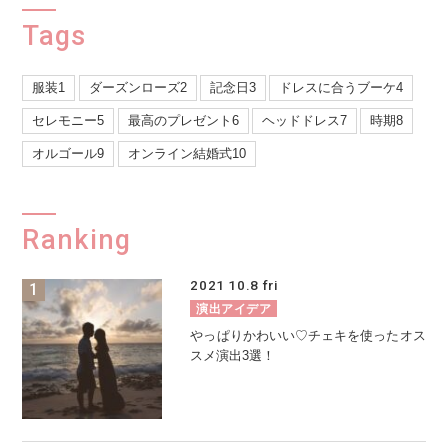
Tags
服装1
ダーズンローズ2
記念日3
ドレスに合うブーケ4
セレモニー5
最高のプレゼント6
ヘッドドレス7
時期8
オルゴール9
オンライン結婚式10
Ranking
2021
10.8
fri
演出アイデア
やっぱりかわいい♡チェキを使ったオス
スメ演出3選！