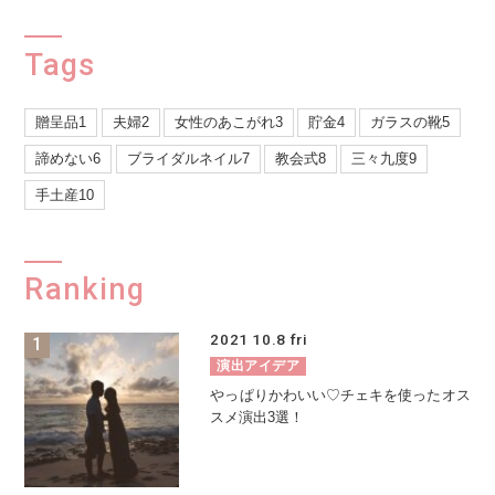
Tags
贈呈品1
夫婦2
女性のあこがれ3
貯金4
ガラスの靴5
諦めない6
ブライダルネイル7
教会式8
三々九度9
手土産10
Ranking
2021
10.8
fri
演出アイデア
やっぱりかわいい♡チェキを使ったオス
スメ演出3選！