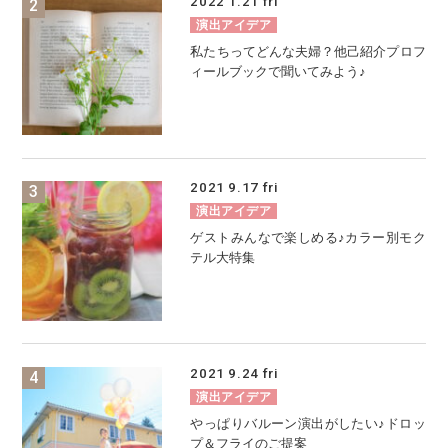
2022
1.21
fri
演出アイデア
私たちってどんな夫婦？他己紹介プロフ
ィールブックで聞いてみよう♪
2021
9.17
fri
演出アイデア
ゲストみんなで楽しめる♪カラー別モク
テル大特集
2021
9.24
fri
演出アイデア
やっぱりバルーン演出がしたい♪ドロッ
プ＆フライのご提案