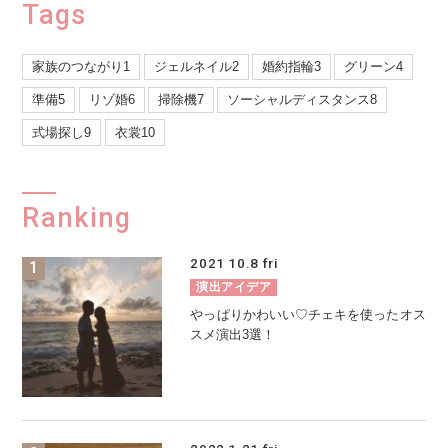
Tags
家族のつながり1
ジェルネイル2
婚約指輪3
グリーン4
準備5
リゾ婚6
掃除機7
ソーシャルディスタンス8
式場探し9
衣裳10
Ranking
2021
10.8
fri
演出アイデア
やっぱりかわいい♡チェキを使ったオス
スメ演出3選！