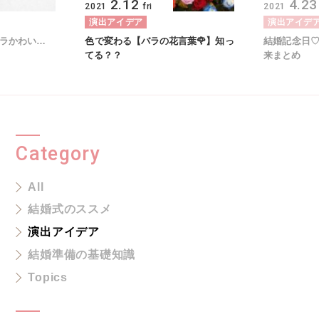
2.12
4.23
2021
fri
2021
演出アイデア
演出アイデ
ラかわい…
色で変わる【バラの花言葉🌹】知っ
結婚記念日
てる？？
来まとめ
Category
All
結婚式のススメ
演出アイデア
結婚準備の基礎知識
Topics