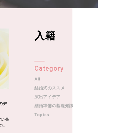
入籍
Category
All
結婚式のススメ
演出アイデア
のデ
結婚準備の基礎知識
Topics
のが指
の…