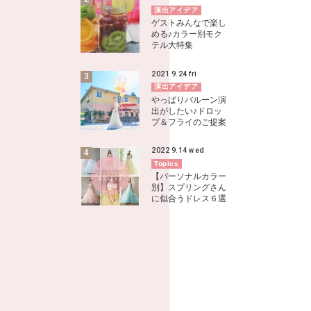
演出アイデア
ゲストみんなで楽し
める♪カラー別モク
テル大特集
2021
9.24
fri
演出アイデア
やっぱりバルーン演
出がしたい♪ドロッ
プ＆フライのご提案
2022
9.14
wed
Topics
【パーソナルカラー
別】スプリングさん
に似合うドレス６選