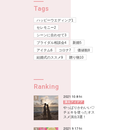
Tags
ハッピーウエディング1
セレモニー2
シーンに合わせて3
ブライダル相談会4
新婚5
アイテム6
コロナ7
価値観8
結婚式のススメ9
贈り物10
Ranking
2021
10.8
fri
演出アイデア
やっぱりかわいい♡
チェキを使ったオス
スメ演出3選！
2021
9.17
fri