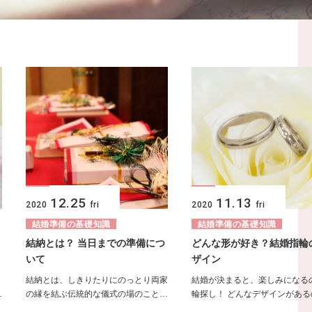
12.25
11.13
2020
fri
2020
fri
結婚準備の基礎知識
結婚準備の基礎知識
結納とは？ 当日までの準備につ
どんな形が好き？結婚指輪
いて
ザイン
結納とは、しきりたりにのっとり両家
結婚が決まると、楽しみになる
…
の縁を結ぶ伝統的な儀式の場のこと…
輪探し！ どんなデザインがある