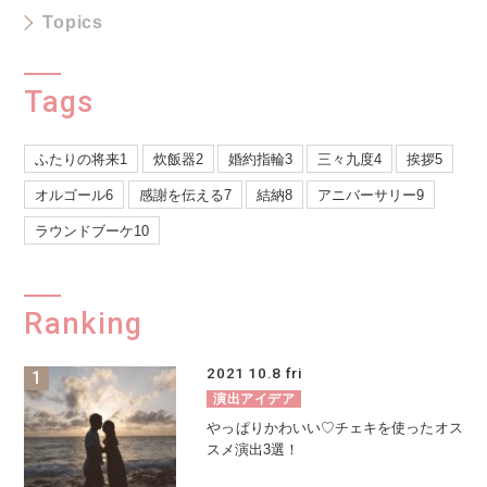
Topics
Tags
ふたりの将来1
炊飯器2
婚約指輪3
三々九度4
挨拶5
オルゴール6
感謝を伝える7
結納8
アニバーサリー9
ラウンドブーケ10
Ranking
2021
10.8
fri
演出アイデア
やっぱりかわいい♡チェキを使ったオス
スメ演出3選！