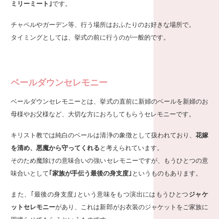
ミリーミート｣
です。
チャペルやガーデン等、行う場所はおふたりのお好きな場所で。
タイミングとしては、挙式の前に行うのが一般的です。
ベールダウンセレモニー
ベールダウンセレモニーとは、挙式の直前に新婦のベールを新婦のお
母様やお父様など、大切な方におろしてもらうセレモニーです。
キリスト教では純白のベールは清浄の象徴として扱われており、
花嫁
を清め、悪魔から守ってくれる
と考えられています。
そのため魔除けの意味合いの強いセレモニーですが、もうひとつの意
味合いとして
｢家族が手伝う最後の身支度｣
というものもあります。
また、｢最後の身支度｣という意味をもつ演出にはもうひとつ
ジャケ
ットセレモニー
があり、これは新郎がお衣装のジャケットをご家族に