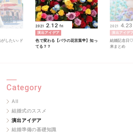
2.12
4.23
2021
fri
2021
演出アイデア
演出アイデ
がしたい♪ド
色で変わる【バラの花言葉🌹】知っ
結婚記念日
てる？？
来まとめ
Category
All
結婚式のススメ
演出アイデア
結婚準備の基礎知識