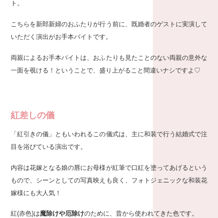
ト。
こちらを新郎新婦のおふたりが行う前に、既婚者のゲストに実演して
いただく演出がお手本バイトです。
両親によるお手本バイトは、おふたりも見たことのない両親の意外な
一面を覗ける！ということで、盛り上がること間違いナシですよ♡
紅差しの儀
「紅引きの儀」ともいわれるこの儀式は、主に和装で行う結婚式で注
目を浴びている演出です。
内容は花嫁となる娘の唇にお母様が紅筆で口紅を塗ってあげるという
もので、シーンとしての写真映えも良く、フォトジェニックな和装花
嫁様にも大人気！
紅(赤色)は
魔除けや厄除け
のために、昔から使われてきた色です。